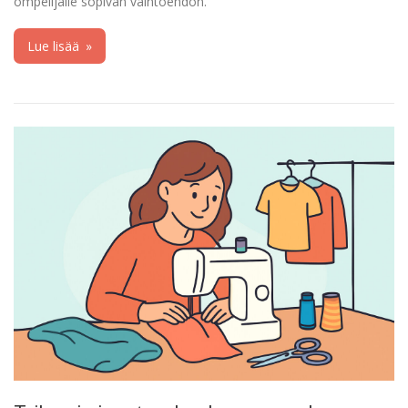
ompelijalle sopivan vaihtoehdon.
Lue lisää
»