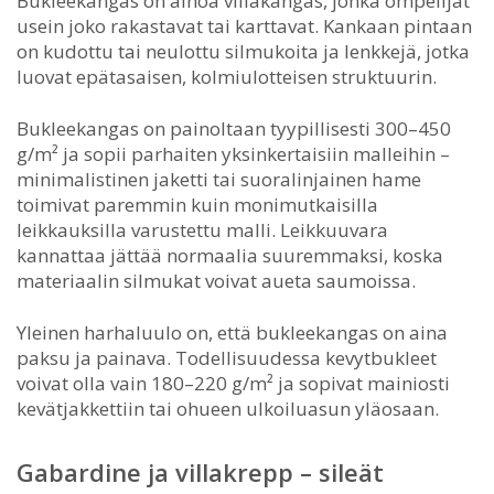
Bukleekangas on ainoa villakangas, jonka ompelijat
usein joko rakastavat tai karttavat. Kankaan pintaan
on kudottu tai neulottu silmukoita ja lenkkejä, jotka
luovat epätasaisen, kolmiulotteisen struktuurin.
Bukleekangas on painoltaan tyypillisesti 300–450
g/m² ja sopii parhaiten yksinkertaisiin malleihin –
minimalistinen jaketti tai suoralinjainen hame
toimivat paremmin kuin monimutkaisilla
leikkauksilla varustettu malli. Leikkuuvara
kannattaa jättää normaalia suuremmaksi, koska
materiaalin silmukat voivat aueta saumoissa.
Yleinen harhaluulo on, että bukleekangas on aina
paksu ja painava. Todellisuudessa kevytbukleet
voivat olla vain 180–220 g/m² ja sopivat mainiosti
kevätjakkettiin tai ohueen ulkoiluasun yläosaan.
Gabardine ja villakrepp – sileät