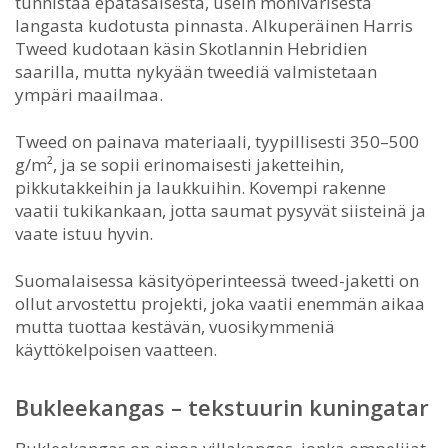
tunnistaa epätasaisesta, usein monivärisestä
langasta kudotusta pinnasta. Alkuperäinen Harris
Tweed kudotaan käsin Skotlannin Hebridien
saarilla, mutta nykyään tweediä valmistetaan
ympäri maailmaa.
Tweed on painava materiaali, tyypillisesti 350–500
g/m², ja se sopii erinomaisesti jaketteihin,
pikkutakkeihin ja laukkuihin. Kovempi rakenne
vaatii tukikankaan, jotta saumat pysyvät siisteinä ja
vaate istuu hyvin.
Suomalaisessa käsityöperinteessä tweed-jaketti on
ollut arvostettu projekti, joka vaatii enemmän aikaa
mutta tuottaa kestävän, vuosikymmeniä
käyttökelpoisen vaatteen.
Bukleekangas – tekstuurin kuningatar