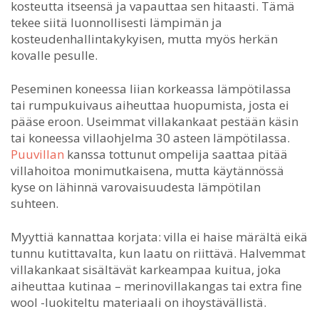
kosteutta itseensä ja vapauttaa sen hitaasti. Tämä
tekee siitä luonnollisesti lämpimän ja
kosteudenhallintakykyisen, mutta myös herkän
kovalle pesulle.
Peseminen koneessa liian korkeassa lämpötilassa
tai rumpukuivaus aiheuttaa huopumista, josta ei
pääse eroon. Useimmat villakankaat pestään käsin
tai koneessa villaohjelma 30 asteen lämpötilassa.
Puuvillan
kanssa tottunut ompelija saattaa pitää
villahoitoa monimutkaisena, mutta käytännössä
kyse on lähinnä varovaisuudesta lämpötilan
suhteen.
Myyttiä kannattaa korjata: villa ei haise märältä eikä
tunnu kutittavalta, kun laatu on riittävä. Halvemmat
villakankaat sisältävät karkeampaa kuitua, joka
aiheuttaa kutinaa – merinovillakangas tai extra fine
wool -luokiteltu materiaali on ihoystävällistä.