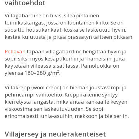
vaihtoehdot
Villagabardine on tiivis, sileäpintainen
toimikaskangas, jossa on luontainen kiilto. Se on
suosittu housukankaat, koska se laskeutuu hyvin,
kestää kulutusta ja pitää prässätyn taitteen pitkään.
Pellavan
tapaan villagabardine hengittää hyvin ja
sopii siksi myös kesäpukuihin ja -hameisiin, joita
käytetään viileässä sisätilassa. Painoluokka on
yleensä 180–280 g/m².
Villakrepp (wool crêpe) on hieman joustavampi ja
pehmeämpi vaihtoehto. Kreppirakenne syntyy
kierretystä langasta, mikä antaa kankaalle kevyen
viskoosimaisen laskeutuvuuden. Se sopii
erinomaisesti juhla-asuihin, mekkoon ja bleiseriin.
Villajersey ja neulerakenteiset