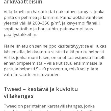
arkivaatteisiin
Villaflanelli on harjattu tai nukkainen kangas, jonka
pinta on pehmeä ja lämmin. Painoluokka vaihtelee
yleensä välillä 200–350 g/m², ja kevyempi flanelli
sopii paitoihin ja housuihin, painavampi taas
päällystakkeihin.
Flanellin etu on sen helppo käsiteltävyys: se ei liukas
käsien alla, leikkaantuu siististi eikä purku helposti.
Virhe, jonka moni tekee, on unohtaa esipestä flanelli
ennen ompelemista – villa kutistuu ensimmäisellä
pesulla helposti 5–10 prosenttia, mikä voi pilata
valmiin vaatteen istuvuuden.
Tweed – kestävä ja kuvioitu
villakangas
Tweed on perinteinen karstavillakangas, jonka