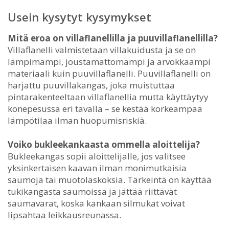
Usein kysytyt kysymykset
Mitä eroa on villaflanellilla ja puuvillaflanellilla?
Villaflanelli valmistetaan villakuidusta ja se on
lämpimämpi, joustamattomampi ja arvokkaampi
materiaali kuin puuvillaflanelli. Puuvillaflanelli on
harjattu puuvillakangas, joka muistuttaa
pintarakenteeltaan villaflanellia mutta käyttäytyy
konepesussa eri tavalla – se kestää korkeampaa
lämpötilaa ilman huopumisriskiä.
Voiko bukleekankaasta ommella aloittelija?
Bukleekangas sopii aloittelijalle, jos valitsee
yksinkertaisen kaavan ilman monimutkaisia
saumoja tai muotolaskoksia. Tärkeintä on käyttää
tukikangasta saumoissa ja jättää riittävät
saumavarat, koska kankaan silmukat voivat
lipsahtaa leikkausreunassa.