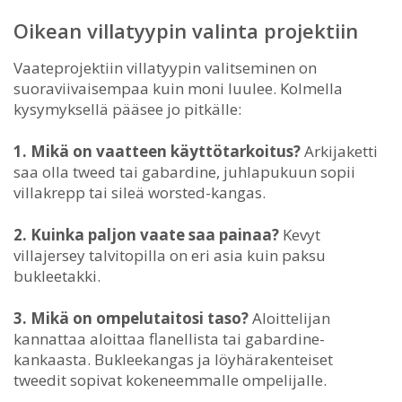
Oikean villatyypin valinta projektiin
Vaateprojektiin villatyypin valitseminen on
suoraviivaisempaa kuin moni luulee. Kolmella
kysymyksellä pääsee jo pitkälle:
1. Mikä on vaatteen käyttötarkoitus?
Arkijaketti
saa olla tweed tai gabardine, juhlapukuun sopii
villakrepp tai sileä worsted-kangas.
2. Kuinka paljon vaate saa painaa?
Kevyt
villajersey talvitopilla on eri asia kuin paksu
bukleetakki.
3. Mikä on ompelutaitosi taso?
Aloittelijan
kannattaa aloittaa flanellista tai gabardine-
kankaasta. Bukleekangas ja löyhärakenteiset
tweedit sopivat kokeneemmalle ompelijalle.