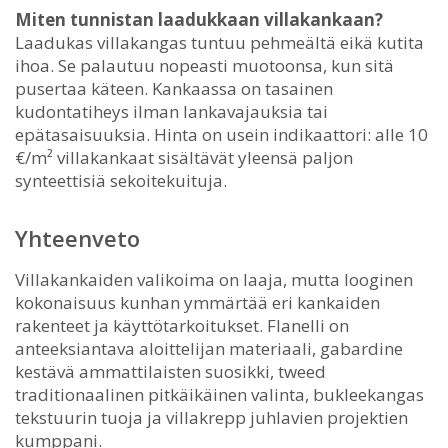
Miten tunnistan laadukkaan villakankaan?
Laadukas villakangas tuntuu pehmeältä eikä kutita
ihoa. Se palautuu nopeasti muotoonsa, kun sitä
pusertaa käteen. Kankaassa on tasainen
kudontatiheys ilman lankavajauksia tai
epätasaisuuksia. Hinta on usein indikaattori: alle 10
€/m² villakankaat sisältävät yleensä paljon
synteettisiä sekoitekuituja.
Yhteenveto
Villakankaiden valikoima on laaja, mutta looginen
kokonaisuus kunhan ymmärtää eri kankaiden
rakenteet ja käyttötarkoitukset. Flanelli on
anteeksiantava aloittelijan materiaali, gabardine
kestävä ammattilaisten suosikki, tweed
traditionaalinen pitkäikäinen valinta, bukleekangas
tekstuurin tuoja ja villakrepp juhlavien projektien
kumppani.