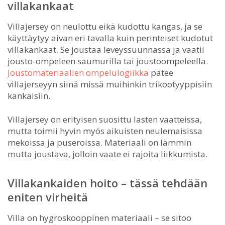
villakankaat
Villajersey on neulottu eikä kudottu kangas, ja se
käyttäytyy aivan eri tavalla kuin perinteiset kudotut
villakankaat. Se joustaa leveyssuunnassa ja vaatii
jousto-ompeleen saumurilla tai joustoompeleella.
Joustomateriaalien ompelulogiikka
pätee
villajerseyyn siinä missä muihinkin trikootyyppisiin
kankaisiin.
Villajersey on erityisen suosittu lasten vaatteissa,
mutta toimii hyvin myös aikuisten neulemaisissa
mekoissa ja puseroissa. Materiaali on lämmin
mutta joustava, jolloin vaate ei rajoita liikkumista.
Villakankaiden hoito – tässä tehdään
eniten virheitä
Villa on hygroskooppinen materiaali – se sitoo