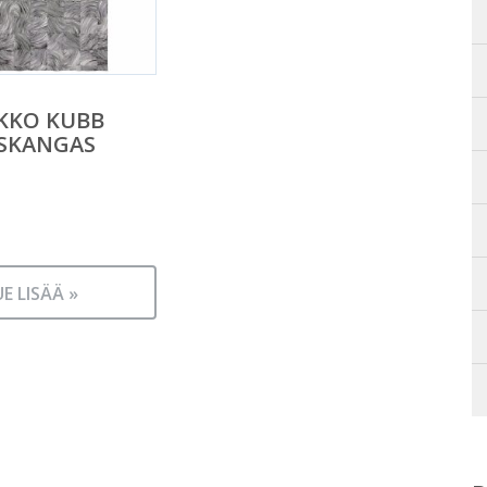
KKO KUBB
USKANGAS
UE LISÄÄ »