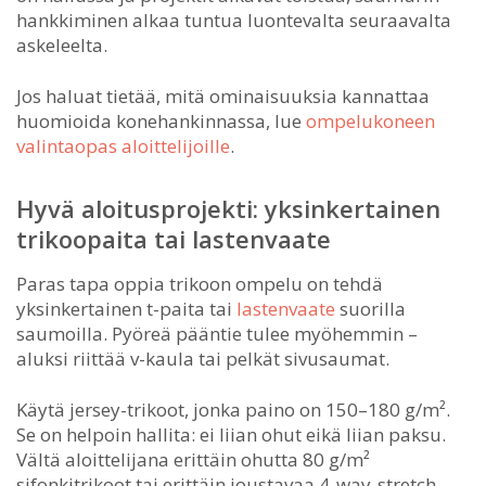
hankkiminen alkaa tuntua luontevalta seuraavalta
askeleelta.
Jos haluat tietää, mitä ominaisuuksia kannattaa
huomioida konehankinnassa, lue
ompelukoneen
valintaopas aloittelijoille
.
Hyvä aloitusprojekti: yksinkertainen
trikoopaita tai lastenvaate
Paras tapa oppia trikoon ompelu on tehdä
yksinkertainen t-paita tai
lastenvaate
suorilla
saumoilla. Pyöreä pääntie tulee myöhemmin –
aluksi riittää v-kaula tai pelkät sivusaumat.
Käytä jersey-trikoot, jonka paino on 150–180 g/m².
Se on helpoin hallita: ei liian ohut eikä liian paksu.
Vältä aloittelijana erittäin ohutta 80 g/m²
sifonkitrikoot tai erittäin joustavaa 4-way-stretch