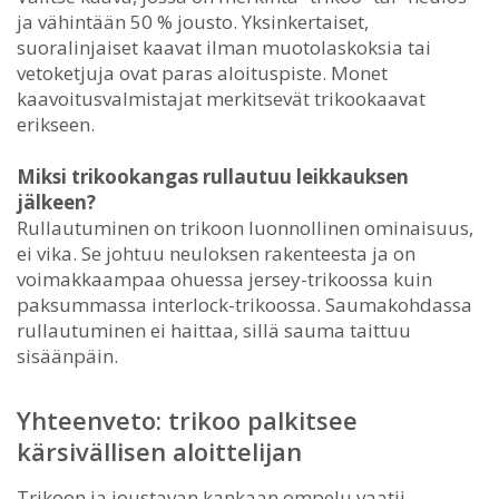
ja vähintään 50 % jousto. Yksinkertaiset,
suoralinjaiset kaavat ilman muotolaskoksia tai
vetoketjuja ovat paras aloituspiste. Monet
kaavoitusvalmistajat merkitsevät trikookaavat
erikseen.
Miksi trikookangas rullautuu leikkauksen
jälkeen?
Rullautuminen on trikoon luonnollinen ominaisuus,
ei vika. Se johtuu neuloksen rakenteesta ja on
voimakkaampaa ohuessa jersey-trikoossa kuin
paksummassa interlock-trikoossa. Saumakohdassa
rullautuminen ei haittaa, sillä sauma taittuu
sisäänpäin.
Yhteenveto: trikoo palkitsee
kärsivällisen aloittelijan
Trikoon ja joustavan kankaan ompelu vaatii