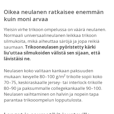
Oikea neulanen ratkaisee enemmän
kuin moni arvaa
Yleisin virhe trikoon ompelussa on väärä neulanen.
Normaali universaalineulanen leikkaa trikoon
silmukoita, mikä aiheuttaa säröjä ja jopa reikiä
saumaan.
Trikooneulasen pyöristetty kärki
liu’uttaa silmukoiden välistä sen sijaan, että
lävistäisi ne.
Neulasen koko valitaan kankaan paksuuden
mukaan: kevyelle 80–100 g/m² trikolle sopii koko
70–75, keskiraskaalle jersey- tai interlock-trikolle
80–90 ja paksummalle collegekankaalle 90–100.
Neulasen vaihtaminen on halvin ja nopein tapa
parantaa trikooompelun lopputulosta.