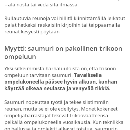
– älä nosta tai vedä sitä ilmassa.
Rullautuvia reunoja voi hillitä kiinnittämällä leikatut
palat hetkeksi raskaisiin kirjoihin tai teippaamalla
reunat kevyesti pöytään.
Myytti: saumuri on pakollinen trikoon
ompeluun
Yksi sitkeimmistä harhaluuloista on, että trikoon
ompeluun tarvitaan saumuri.
Tavallisella
ompelukoneella pääsee hyvin alkuun, kunhan
käyttää oikeaa neulasta ja venyvää tikkiä.
Saumuri nopeuttaa työtä ja tekee siistimmän
reunan, mutta se ei ole edellytys. Monet kokeneet
ompelijaharrastajat tekevät trikoovaatteensa
pelkällä ompelukoneella vuosikausia. Kun tekniikka
on hallussa ja projektit alkavat toistua, saumurin