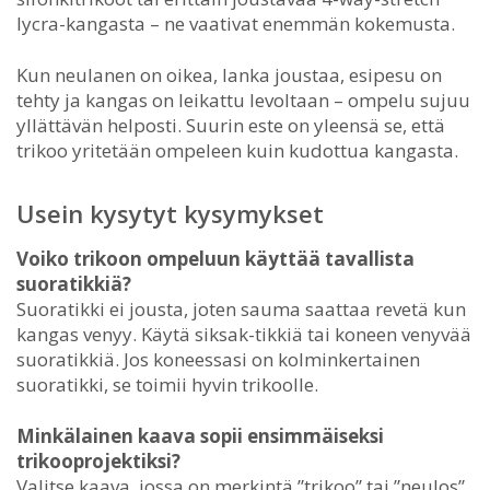
lycra-kangasta – ne vaativat enemmän kokemusta.
Kun neulanen on oikea, lanka joustaa, esipesu on
tehty ja kangas on leikattu levoltaan – ompelu sujuu
yllättävän helposti. Suurin este on yleensä se, että
trikoo yritetään ompeleen kuin kudottua kangasta.
Usein kysytyt kysymykset
Voiko trikoon ompeluun käyttää tavallista
suoratikkiä?
Suoratikki ei jousta, joten sauma saattaa revetä kun
kangas venyy. Käytä siksak-tikkiä tai koneen venyvää
suoratikkiä. Jos koneessasi on kolminkertainen
suoratikki, se toimii hyvin trikoolle.
Minkälainen kaava sopii ensimmäiseksi
trikooprojektiksi?
Valitse kaava, jossa on merkintä ”trikoo” tai ”neulos”