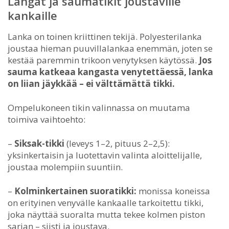
Langat ja saumatikit joustaville
kankaille
Lanka on toinen kriittinen tekijä. Polyesterilanka
joustaa hieman puuvillalankaa enemmän, joten se
kestää paremmin trikoon venytyksen käytössä.
Jos
sauma katkeaa kangasta venytettäessä, lanka
on liian jäykkää – ei välttämättä tikki.
Ompelukoneen tikin valinnassa on muutama
toimiva vaihtoehto:
–
Siksak-tikki
(leveys 1–2, pituus 2–2,5):
yksinkertaisin ja luotettavin valinta aloittelijalle,
joustaa molempiin suuntiin.
–
Kolminkertainen suoratikki:
monissa koneissa
on erityinen venyvälle kankaalle tarkoitettu tikki,
joka näyttää suoralta mutta tekee kolmen piston
sarjan – siisti ja joustava.