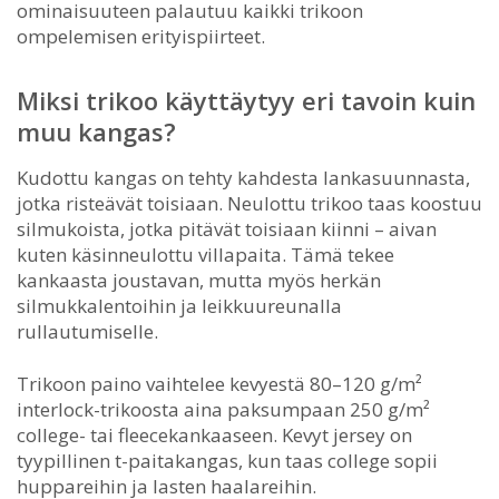
ominaisuuteen palautuu kaikki trikoon
ompelemisen erityispiirteet.
Miksi trikoo käyttäytyy eri tavoin kuin
muu kangas?
Kudottu kangas on tehty kahdesta lankasuunnasta,
jotka risteävät toisiaan. Neulottu trikoo taas koostuu
silmukoista, jotka pitävät toisiaan kiinni – aivan
kuten käsinneulottu villapaita. Tämä tekee
kankaasta joustavan, mutta myös herkän
silmukkalentoihin ja leikkuureunalla
rullautumiselle.
Trikoon paino vaihtelee kevyestä 80–120 g/m²
interlock-trikoosta aina paksumpaan 250 g/m²
college- tai fleecekankaaseen. Kevyt jersey on
tyypillinen t-paitakangas, kun taas college sopii
huppareihin ja lasten haalareihin.