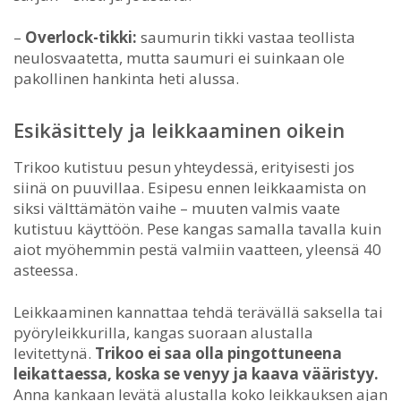
–
Overlock-tikki:
saumurin tikki vastaa teollista
neulosvaatetta, mutta saumuri ei suinkaan ole
pakollinen hankinta heti alussa.
Esikäsittely ja leikkaaminen oikein
Trikoo kutistuu pesun yhteydessä, erityisesti jos
siinä on puuvillaa. Esipesu ennen leikkaamista on
siksi välttämätön vaihe – muuten valmis vaate
kutistuu käyttöön. Pese kangas samalla tavalla kuin
aiot myöhemmin pestä valmiin vaatteen, yleensä 40
asteessa.
Leikkaaminen kannattaa tehdä terävällä saksella tai
pyöryleikkurilla, kangas suoraan alustalla
levitettynä.
Trikoo ei saa olla pingottuneena
leikattaessa, koska se venyy ja kaava vääristyy.
Anna kankaan levätä alustalla koko leikkauksen ajan