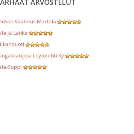
PARHAAT ARVOSTELUT
euvan Vaatetus Marttila
ala ja Lanka
ilkanpuoti
angaskauppa Löytöluhti Ky
ala-Soppi