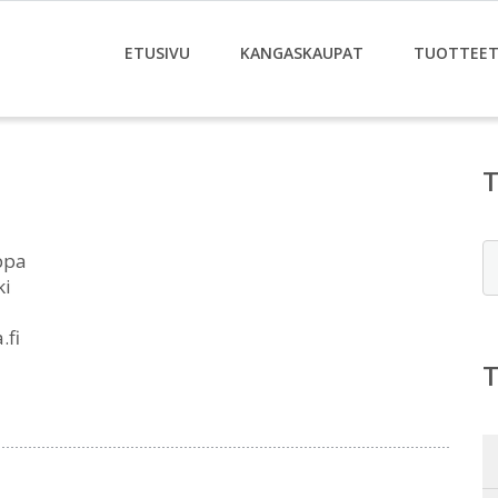
ETUSIVU
KANGASKAUPAT
TUOTTEE
E
ppa
ki
.fi