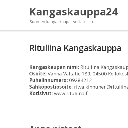
Kangaskauppa24
Suomen kangaskaupat vertailussa
Rituliina Kangaskauppa
Kangaskaupan nimi:
Rituliina Kangaskau
Osoite:
Vanha Valtatie 189, 04500 Kellokos
Puhelinnumero:
09284212
Sähköpostiosoite:
ritva.kinnunen@rituliina
Kotisivut:
www.rituliina.fi