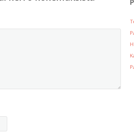
T
P
H
K
P