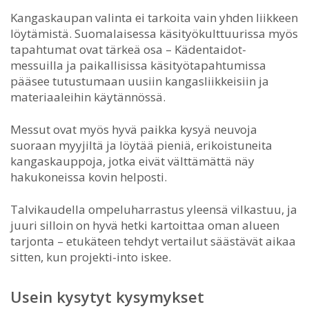
Kangaskaupan valinta ei tarkoita vain yhden liikkeen
löytämistä. Suomalaisessa käsityökulttuurissa myös
tapahtumat ovat tärkeä osa – Kädentaidot-
messuilla ja paikallisissa käsityötapahtumissa
pääsee tutustumaan uusiin kangasliikkeisiin ja
materiaaleihin käytännössä.
Messut ovat myös hyvä paikka kysyä neuvoja
suoraan myyjiltä ja löytää pieniä, erikoistuneita
kangaskauppoja, jotka eivät välttämättä näy
hakukoneissa kovin helposti.
Talvikaudella ompeluharrastus yleensä vilkastuu, ja
juuri silloin on hyvä hetki kartoittaa oman alueen
tarjonta – etukäteen tehdyt vertailut säästävät aikaa
sitten, kun projekti-into iskee.
Usein kysytyt kysymykset