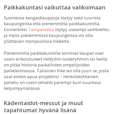
Paikkakuntasi vaikuttaa valikoimaan
Suomessa kangaskauppoja löytyy sekä suurista
kaupungeista että pienemmiltä paikkakunnilta.
Esimerkiksi
Tampereelta
löytyy useampi vaihtoehto,
ja myös pienemmissä kaupungeissa voi olla
yllättävän monipuolisia liikkeitä.
Pienemmillä paikkakunnilla toimivat kaupat ovat
usein erikoistuneet tiettyihin tuoteryhmiin tai heillä
on pitkä historia paikallisten ompelijoiden
palvelemisessa. Tällainen liike voi olla juuri se, josta
saat eniten apua projektiisi – henkilökohtainen
palvelu on usein selvästi parempi kuin suuressa
ketjumyymälässä.
Kädentaidot-messut ja muut
tapahtumat hyvänä lisänä