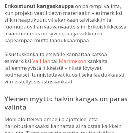
Erikoistunut kangaskauppa
on parempi valinta,
kun projekti vaatii tietyn materiaalin – esimerkiksi
silkin hääpukuun, villakankaan talvitakkiin tai
luomupuuvillan vauvanvaatteisiin. Erikoisliikkeessä
asiantuntemus on syvempää ja valikoima
kapeampaa mutta laadukkaampaa.
Sisustuskankaita etsivälle kannattaa katsoa
esimerkiksi
Vallilan
tai
Marimekon
kankaita
jälleenmyyvistä liikkeistä – niistä löytyvät
kotimaiset, tunnistettavat kuosit sekä laadukkaasti
viimeistellyt sisustuskankaat.
Yleinen myytti: halvin kangas on paras
valinta
Moni aloitteleva ompelija ajattelee, että
harjoituskankaaksi kannattaa aina ostaa kaikkein
halvinta. Tämä on osittain totta, mutta sisältää