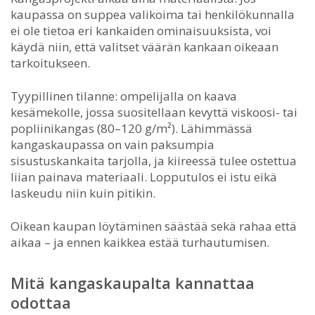
kaupassa on suppea valikoima tai henkilökunnalla
ei ole tietoa eri kankaiden ominaisuuksista, voi
käydä niin, että valitset väärän kankaan oikeaan
tarkoitukseen.
Tyypillinen tilanne: ompelijalla on kaava
kesämekolle, jossa suositellaan kevyttä viskoosi- tai
popliinikangas (80–120 g/m²). Lähimmässä
kangaskaupassa on vain paksumpia
sisustuskankaita tarjolla, ja kiireessä tulee ostettua
liian painava materiaali. Lopputulos ei istu eikä
laskeudu niin kuin pitikin.
Oikean kaupan löytäminen säästää sekä rahaa että
aikaa – ja ennen kaikkea estää turhautumisen.
Mitä kangaskaupalta kannattaa
odottaa