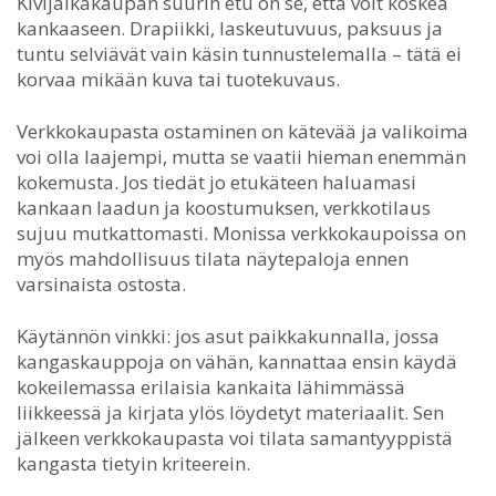
Kivijalkakaupan suurin etu on se, että voit koskea
kankaaseen. Drapiikki, laskeutuvuus, paksuus ja
tuntu selviävät vain käsin tunnustelemalla – tätä ei
korvaa mikään kuva tai tuotekuvaus.
Verkkokaupasta ostaminen on kätevää ja valikoima
voi olla laajempi, mutta se vaatii hieman enemmän
kokemusta. Jos tiedät jo etukäteen haluamasi
kankaan laadun ja koostumuksen, verkkotilaus
sujuu mutkattomasti. Monissa verkkokaupoissa on
myös mahdollisuus tilata näytepaloja ennen
varsinaista ostosta.
Käytännön vinkki: jos asut paikkakunnalla, jossa
kangaskauppoja on vähän, kannattaa ensin käydä
kokeilemassa erilaisia kankaita lähimmässä
liikkeessä ja kirjata ylös löydetyt materiaalit. Sen
jälkeen verkkokaupasta voi tilata samantyyppistä
kangasta tietyin kriteerein.