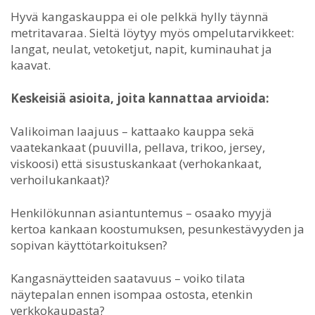
Hyvä kangaskauppa ei ole pelkkä hylly täynnä
metritavaraa. Sieltä löytyy myös ompelutarvikkeet:
langat, neulat, vetoketjut, napit, kuminauhat ja
kaavat.
Keskeisiä asioita, joita kannattaa arvioida:
Valikoiman laajuus – kattaako kauppa sekä
vaatekankaat (puuvilla, pellava, trikoo, jersey,
viskoosi) että sisustuskankaat (verhokankaat,
verhoilukankaat)?
Henkilökunnan asiantuntemus – osaako myyjä
kertoa kankaan koostumuksen, pesunkestävyyden ja
sopivan käyttötarkoituksen?
Kangasnäytteiden saatavuus – voiko tilata
näytepalan ennen isompaa ostosta, etenkin
verkkokaupasta?