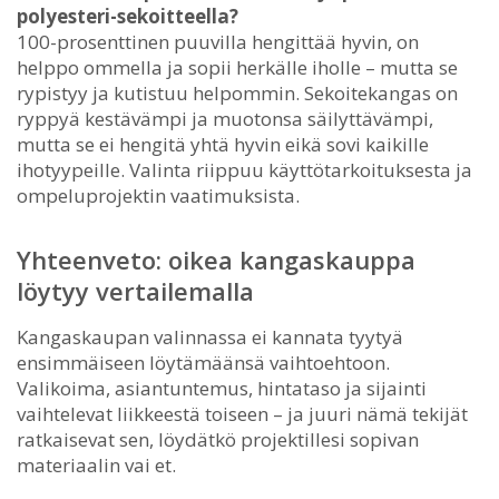
polyesteri-sekoitteella?
100-prosenttinen puuvilla hengittää hyvin, on
helppo ommella ja sopii herkälle iholle – mutta se
rypistyy ja kutistuu helpommin. Sekoitekangas on
ryppyä kestävämpi ja muotonsa säilyttävämpi,
mutta se ei hengitä yhtä hyvin eikä sovi kaikille
ihotyypeille. Valinta riippuu käyttötarkoituksesta ja
ompeluprojektin vaatimuksista.
Yhteenveto: oikea kangaskauppa
löytyy vertailemalla
Kangaskaupan valinnassa ei kannata tyytyä
ensimmäiseen löytämäänsä vaihtoehtoon.
Valikoima, asiantuntemus, hintataso ja sijainti
vaihtelevat liikkeestä toiseen – ja juuri nämä tekijät
ratkaisevat sen, löydätkö projektillesi sopivan
materiaalin vai et.