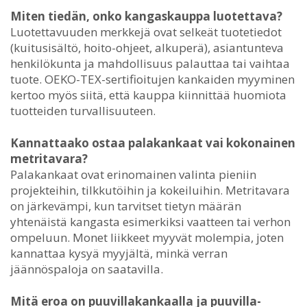
Miten tiedän, onko kangaskauppa luotettava?
Luotettavuuden merkkejä ovat selkeät tuotetiedot
(kuitusisältö, hoito-ohjeet, alkuperä), asiantunteva
henkilökunta ja mahdollisuus palauttaa tai vaihtaa
tuote. OEKO-TEX-sertifioitujen kankaiden myyminen
kertoo myös siitä, että kauppa kiinnittää huomiota
tuotteiden turvallisuuteen.
Kannattaako ostaa palakankaat vai kokonainen
metritavara?
Palakankaat ovat erinomainen valinta pieniin
projekteihin, tilkkutöihin ja kokeiluihin. Metritavara
on järkevämpi, kun tarvitset tietyn määrän
yhtenäistä kangasta esimerkiksi vaatteen tai verhon
ompeluun. Monet liikkeet myyvät molempia, joten
kannattaa kysyä myyjältä, minkä verran
jäännöspaloja on saatavilla.
Mitä eroa on puuvillakankaalla ja puuvilla-