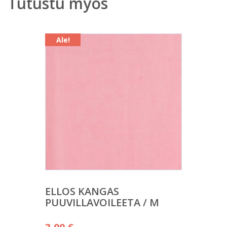
Tutustu myös
Ale!
ELLOS KANGAS
PUUVILLAVOILEETA / M
Alkuperäinen