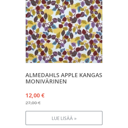
ALMEDAHLS APPLE KANGAS
MONIVÄRINEN
Alkuperäinen
12,00
€
hinta
27,00
€
Nykyinen
oli:
hinta
27,00 €.
LUE LISÄÄ »
on: