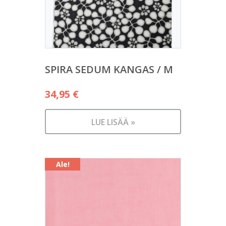
SPIRA SEDUM KANGAS / M
34,95
€
LUE LISÄÄ »
Ale!