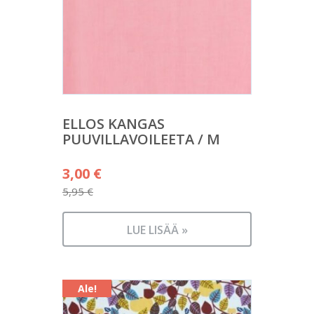
ELLOS KANGAS
PUUVILLAVOILEETA / M
Alkuperäinen
3,00
€
hinta
5,95
€
Nykyinen
oli:
hinta
5,95 €.
LUE LISÄÄ »
on:
3,00 €.
Ale!