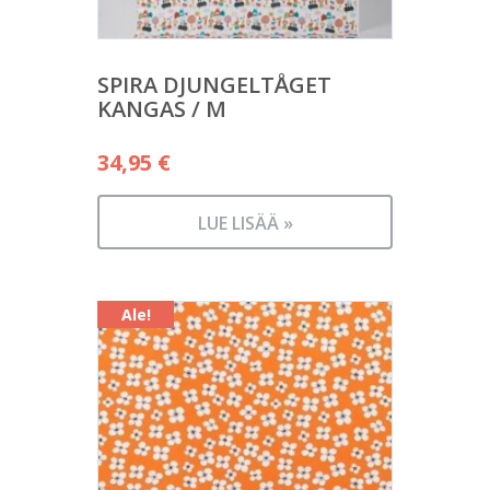
SPIRA DJUNGELTÅGET
KANGAS / M
34,95
€
LUE LISÄÄ »
Ale!