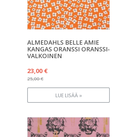
ALMEDAHLS BELLE AMIE
KANGAS ORANSSI ORANSSI-
VALKOINEN
Alkuperäinen
23,00
€
hinta
25,00
€
Nykyinen
oli:
hinta
25,00 €.
LUE LISÄÄ »
on:
23,00 €.