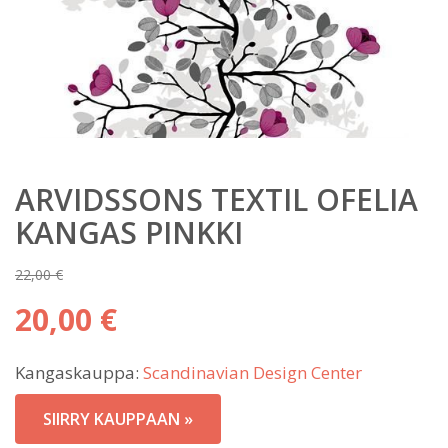
ARVIDSSONS TEXTIL OFELIA
KANGAS PINKKI
22,00
€
Alkuperäinen
20,00
€
hinta
Nykyinen
oli:
Kangaskauppa:
Scandinavian Design Center
hinta
22,00 €.
on:
SIIRRY KAUPPAAN »
20,00 €.