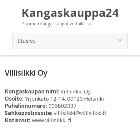
Kangaskauppa24
Suomen kangaskaupat vertailussa
Villisilkki Oy
Kangaskaupan nimi:
Villisilkki Oy
Osoite:
Yrjönkatu 12-14, 00120 Helsinki
Puhelinnumero:
096802337
Sähköpostiosoite:
villisilkki@villisilkki.fi
Kotisivut:
www.villisilkki.fi