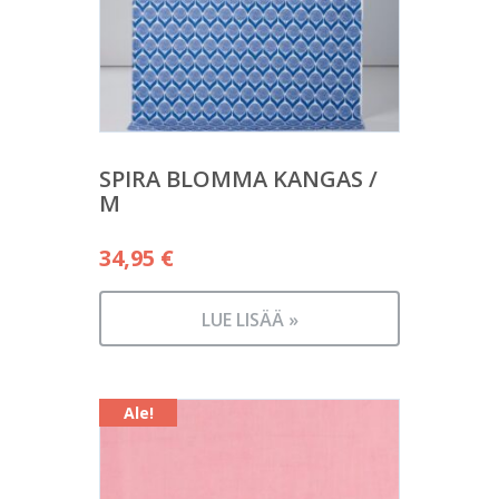
SPIRA BLOMMA KANGAS /
M
34,95
€
LUE LISÄÄ »
Ale!