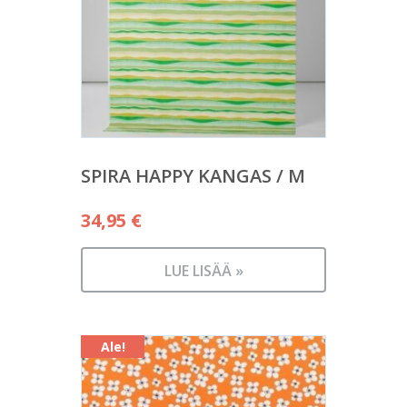
SPIRA HAPPY KANGAS / M
34,95
€
LUE LISÄÄ »
Ale!