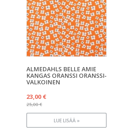
ALMEDAHLS BELLE AMIE
KANGAS ORANSSI ORANSSI-
VALKOINEN
Alkuperäinen
23,00
€
hinta
25,00
€
Nykyinen
oli:
hinta
25,00 €.
LUE LISÄÄ »
on: