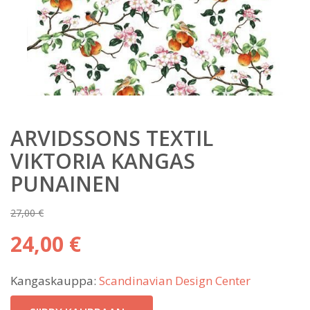
ARVIDSSONS TEXTIL
VIKTORIA KANGAS
PUNAINEN
27,00
€
Alkuperäinen
24,00
€
hinta
Nykyinen
oli:
Kangaskauppa:
Scandinavian Design Center
hinta
27,00 €.
on: