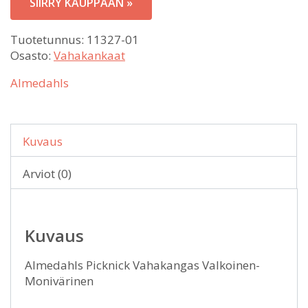
SIIRRY KAUPPAAN »
28,00 €.
Tuotetunnus:
11327-01
Osasto:
Vahakankaat
Almedahls
Kuvaus
Arviot (0)
Kuvaus
Almedahls Picknick Vahakangas Valkoinen-
Monivärinen