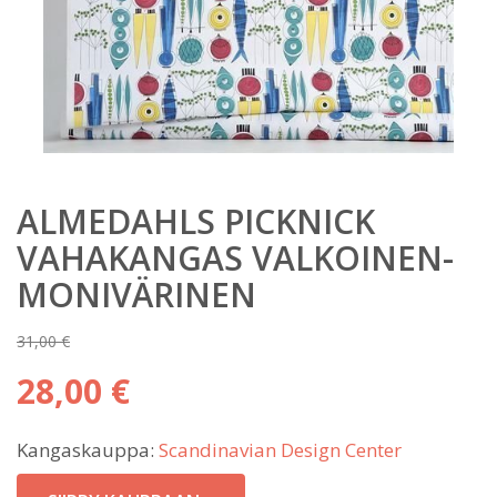
ALMEDAHLS PICKNICK
VAHAKANGAS VALKOINEN-
MONIVÄRINEN
31,00
€
Alkuperäinen
28,00
€
hinta
Nykyinen
oli:
Kangaskauppa:
Scandinavian Design Center
hinta
31,00 €.
on: