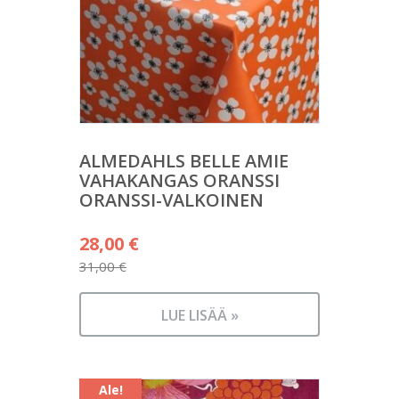
ALMEDAHLS BELLE AMIE
VAHAKANGAS ORANSSI
ORANSSI-VALKOINEN
Alkuperäinen
28,00
€
hinta
31,00
€
Nykyinen
oli:
hinta
31,00 €.
LUE LISÄÄ »
on:
28,00 €.
Ale!