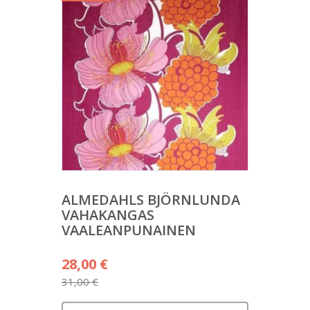
ALMEDAHLS BJÖRNLUNDA
VAHAKANGAS
VAALEANPUNAINEN
Alkuperäinen
28,00
€
hinta
31,00
€
Nykyinen
oli: