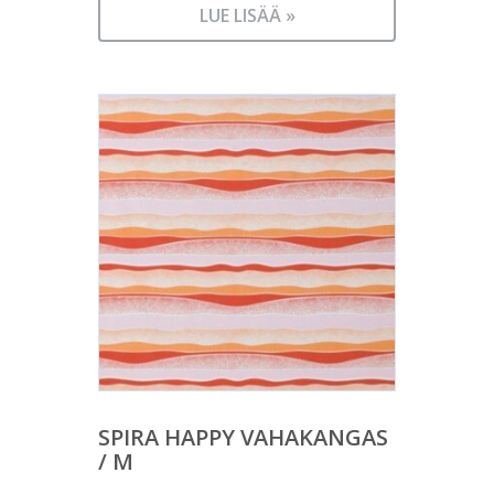
hinta
31,00 €.
LUE LISÄÄ »
on:
28,00 €.
SPIRA HAPPY VAHAKANGAS
/ M