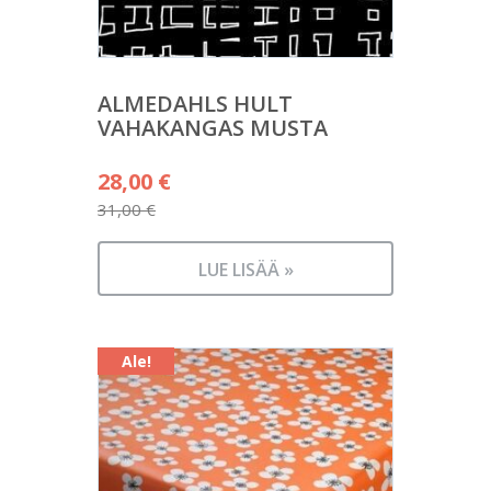
ALMEDAHLS HULT
VAHAKANGAS MUSTA
Alkuperäinen
28,00
€
hinta
31,00
€
Nykyinen
oli:
hinta
31,00 €.
LUE LISÄÄ »
on:
28,00 €.
Ale!