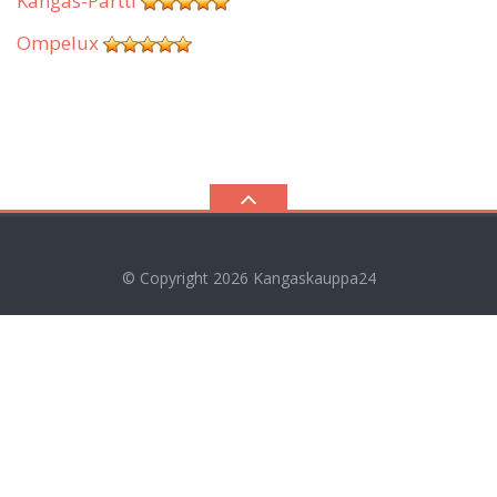
Kangas-Partti
Ompelux
© Copyright 2026
Kangaskauppa24