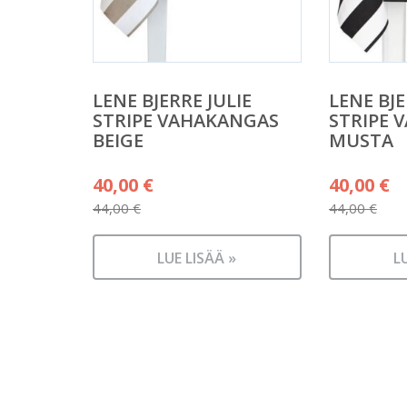
LENE BJERRE JULIE
LENE BJE
STRIPE VAHAKANGAS
STRIPE 
BEIGE
MUSTA
Alkuperäinen
Alkuper
40,00
€
40,00
€
hinta
hinta
44,00
€
44,00
€
Nykyinen
Nykyine
oli:
oli:
hinta
hinta
44,00 €.
LUE LISÄÄ »
44,00 €.
L
on:
on:
40,00 €.
40,00 €.