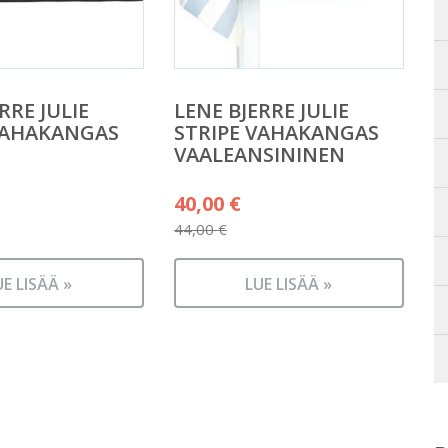
RRE JULIE
LENE BJERRE JULIE
VAHAKANGAS
STRIPE VAHAKANGAS
VAALEANSININEN
äinen
Alkuperäinen
40,00
€
hinta
44,00
€
n
Nykyinen
oli:
hinta
UE LISÄÄ »
44,00 €.
LUE LISÄÄ »
on:
40,00 €.