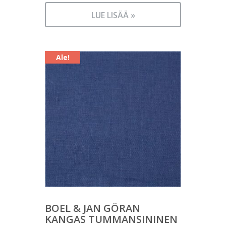
Nykyinen
oli:
hinta
18,00 €.
LUE LISÄÄ »
on:
14,00 €.
Ale!
BOEL & JAN GÖRAN
KANGAS TUMMANSININEN