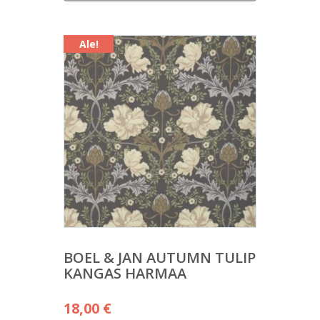
on:
13,00 €.
Ale!
BOEL & JAN AUTUMN TULIP
KANGAS HARMAA
Alkuperäinen
18,00
€