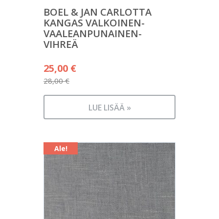
BOEL & JAN CARLOTTA
KANGAS VALKOINEN-
VAALEANPUNAINEN-
VIHREÄ
Alkuperäinen
25,00
€
hinta
28,00
€
Nykyinen
oli:
hinta
28,00 €.
LUE LISÄÄ »
on:
25,00 €.
Ale!