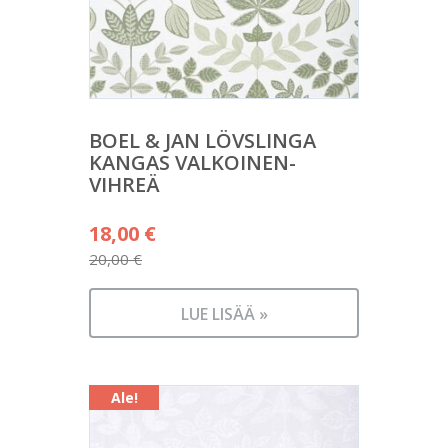
BOEL & JAN LÖVSLINGA
KANGAS VALKOINEN-
VIHREÄ
Alkuperäinen
18,00
€
hinta
20,00
€
Nykyinen
oli:
hinta
20,00 €.
LUE LISÄÄ »
on:
18,00 €.
Ale!