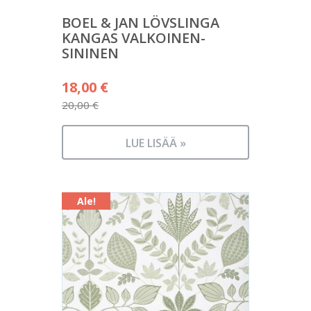
BOEL & JAN LÖVSLINGA
KANGAS VALKOINEN-
SININEN
Alkuperäinen
18,00
€
hinta
20,00
€
Nykyinen
oli:
hinta
20,00 €.
LUE LISÄÄ »
on:
18,00 €.
Ale!