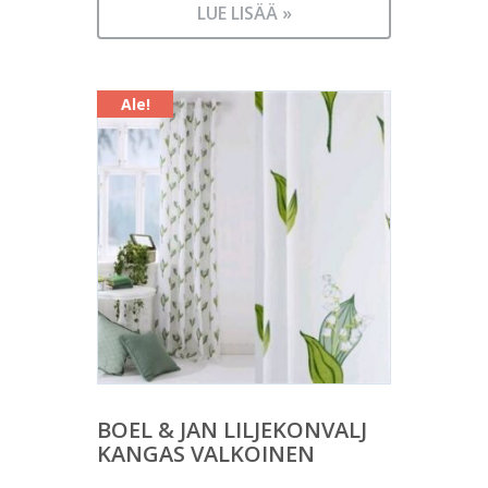
hinta
22,00 €.
LUE LISÄÄ »
on:
20,00 €.
Ale!
BOEL & JAN LILJEKONVALJ
KANGAS VALKOINEN