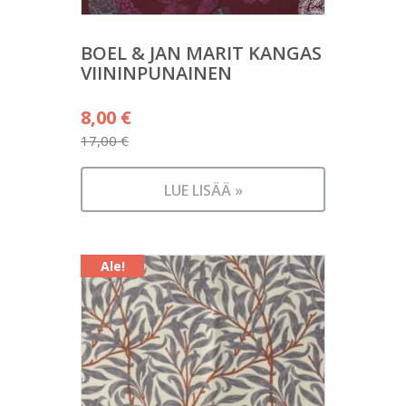
BOEL & JAN MARIT KANGAS
VIININPUNAINEN
Alkuperäinen
8,00
€
hinta
17,00
€
Nykyinen
oli:
hinta
17,00 €.
LUE LISÄÄ »
on:
8,00 €.
Ale!