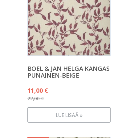
BOEL & JAN HELGA KANGAS
PUNAINEN-BEIGE
Alkuperäinen
11,00
€
hinta
22,00
€
Nykyinen
oli:
hinta
22,00 €.
LUE LISÄÄ »
on:
11,00 €.