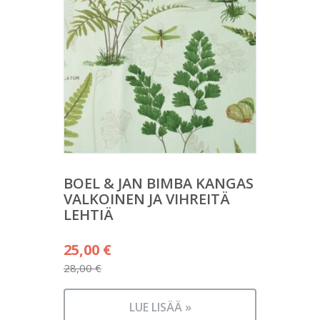
BOEL & JAN BIMBA KANGAS
VALKOINEN JA VIHREITÄ
LEHTIÄ
Alkuperäinen
25,00
€
hinta
28,00
€
Nykyinen
oli:
hinta
28,00 €.
LUE LISÄÄ »