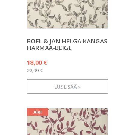
BOEL & JAN HELGA KANGAS
HARMAA-BEIGE
Alkuperäinen
18,00
€
hinta
22,00
€
Nykyinen
oli:
hinta
22,00 €.
LUE LISÄÄ »
on:
18,00 €.
Ale!