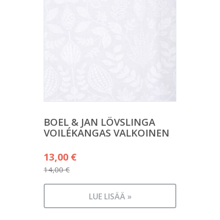
BOEL & JAN LÖVSLINGA
VOILÉKANGAS VALKOINEN
Alkuperäinen
13,00
€
hinta
14,00
€
Nykyinen
oli:
hinta
14,00 €.
LUE LISÄÄ »
on: