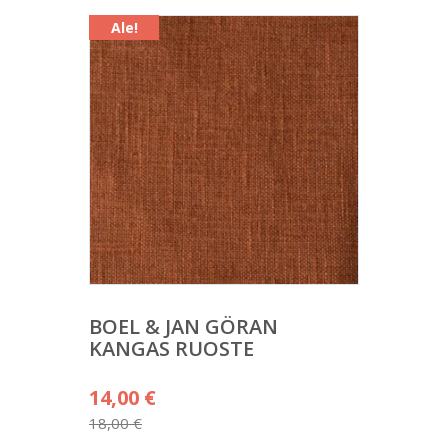
Ale!
BOEL & JAN GÖRAN
KANGAS RUOSTE
Alkuperäinen
14,00
€
hinta
18,00
€