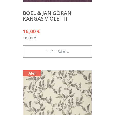
BOEL & JAN GÖRAN
KANGAS VIOLETTI
Alkuperäinen
16,00
€
hinta
18,00
€
Nykyinen
oli:
hinta
18,00 €.
LUE LISÄÄ »
on:
16,00 €.
Ale!