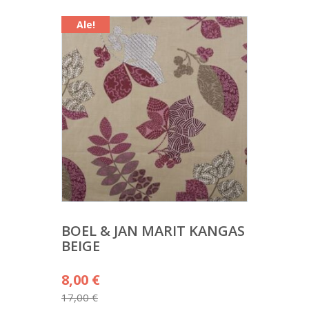
13,00 €.
Ale!
BOEL & JAN MARIT KANGAS
BEIGE
Alkuperäinen
8,00
€
hinta
17,00
€