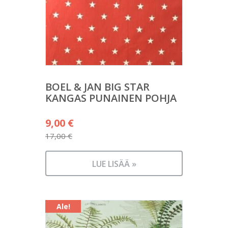
BOEL & JAN BIG STAR
KANGAS PUNAINEN POHJA
Alkuperäinen
9,00
€
hinta
17,00
€
Nykyinen
oli:
hinta
17,00 €.
LUE LISÄÄ »
on:
9,00 €.
Ale!