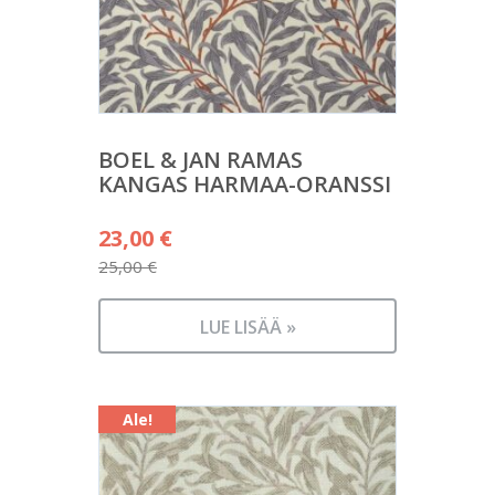
BOEL & JAN RAMAS
KANGAS HARMAA-ORANSSI
Alkuperäinen
23,00
€
hinta
25,00
€
Nykyinen
oli:
hinta
25,00 €.
LUE LISÄÄ »
on:
23,00 €.
Ale!