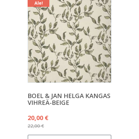
Ale!
BOEL & JAN HELGA KANGAS
VIHREÄ-BEIGE
Alkuperäinen
20,00
€
hinta
22,00
€
Nykyinen
oli: