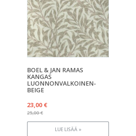
BOEL & JAN RAMAS
KANGAS
LUONNONVALKOINEN-
BEIGE
Alkuperäinen
23,00
€
hinta
25,00
€
Nykyinen
oli:
hinta
25,00 €.
LUE LISÄÄ »