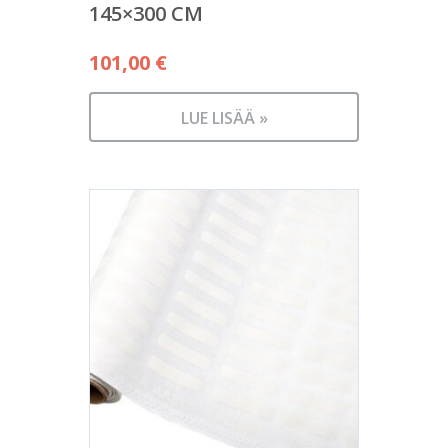
145×300 CM
101,00
€
LUE LISÄÄ »