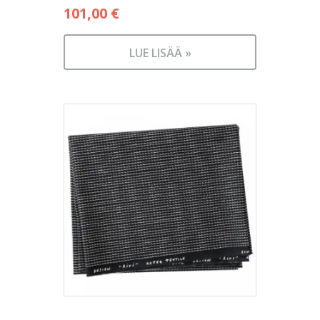
101,00
€
LUE LISÄÄ »