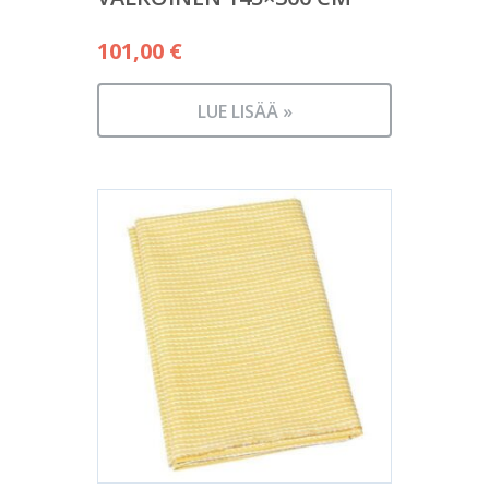
101,00
€
LUE LISÄÄ »