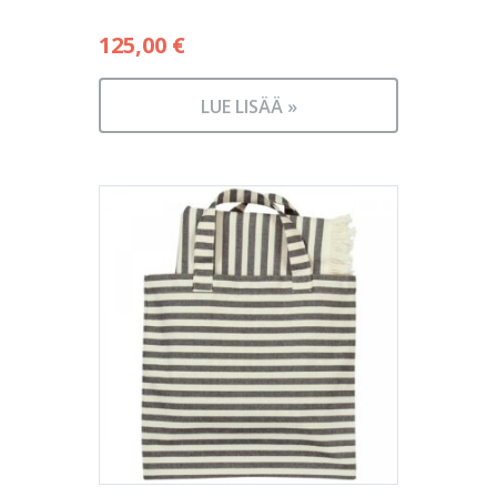
125,00
€
LUE LISÄÄ »