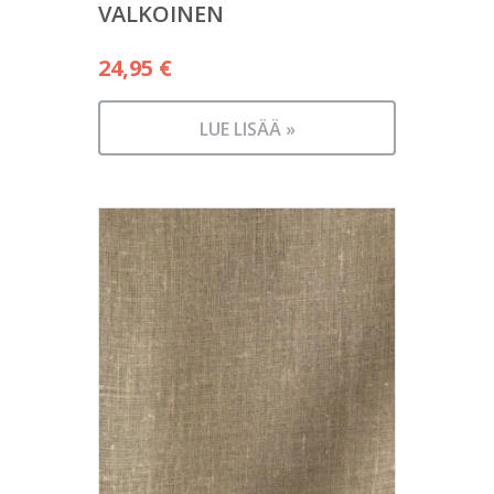
VALKOINEN
24,95
€
LUE LISÄÄ »