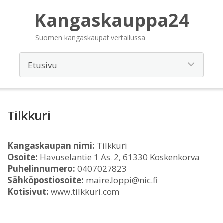
Kangaskauppa24
Suomen kangaskaupat vertailussa
Tilkkuri
Kangaskaupan nimi:
Tilkkuri
Osoite:
Havuselantie 1 As. 2, 61330 Koskenkorva
Puhelinnumero:
0407027823
Sähköpostiosoite:
maire.loppi@nic.fi
Kotisivut:
www.tilkkuri.com