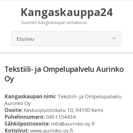
Kangaskauppa24
Suomen kangaskaupat vertailussa
Tekstiili- ja Ompelupalvelu Aurinko
Oy
Kangaskaupan nimi:
Tekstiili- ja Ompelupalvelu
Aurinko Oy
Osoite:
Keskuspuistokatu 10, 94100 Kemi
Puhelinnumero:
0451104434
Sähköpostiosoite:
info@aurinko-oy.fi
Kotisivut:
www.aurinko-oy.fi