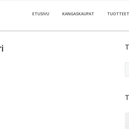
ETUSIVU
KANGASKAUPAT
TUOTTEE
i
E