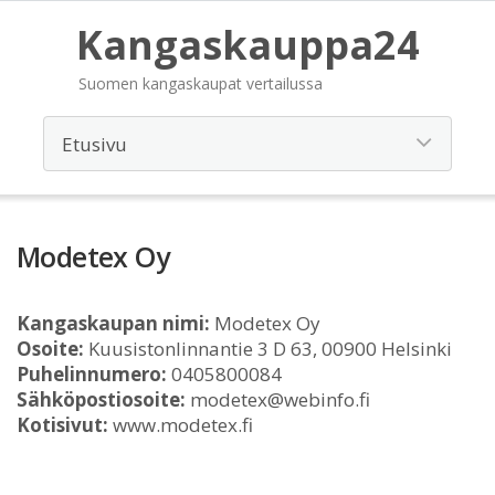
Kangaskauppa24
Suomen kangaskaupat vertailussa
Modetex Oy
Kangaskaupan nimi:
Modetex Oy
Osoite:
Kuusistonlinnantie 3 D 63, 00900 Helsinki
Puhelinnumero:
0405800084
Sähköpostiosoite:
modetex@webinfo.fi
Kotisivut:
www.modetex.fi